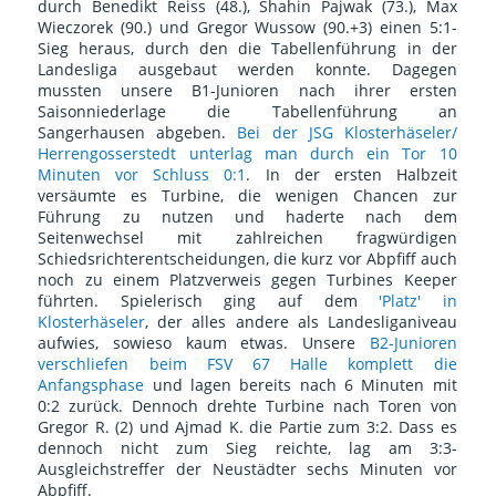
durch Benedikt Reiss (48.), Shahin Pajwak (73.), Max
Wieczorek (90.) und Gregor Wussow (90.+3) einen 5:1-
Sieg heraus, durch den die Tabellenführung in der
Landesliga ausgebaut werden konnte. Dagegen
mussten unsere B1-Junioren nach ihrer ersten
Saisonniederlage die Tabellenführung an
Sangerhausen abgeben.
Bei der JSG Klosterhäseler/
Herrengosserstedt unterlag man durch ein Tor 10
Minuten vor Schluss 0:1
. In der ersten Halbzeit
versäumte es Turbine, die wenigen Chancen zur
Führung zu nutzen und haderte nach dem
Seitenwechsel mit zahlreichen fragwürdigen
Schiedsrichterentscheidungen, die kurz vor Abpfiff auch
noch zu einem Platzverweis gegen Turbines Keeper
führten. Spielerisch ging auf dem
'Platz' in
Klosterhäseler
, der alles andere als Landesliganiveau
aufwies, sowieso kaum etwas. Unsere
B2-Junioren
verschliefen beim FSV 67 Halle komplett die
Anfangsphase
und lagen bereits nach 6 Minuten mit
0:2 zurück. Dennoch drehte Turbine nach Toren von
Gregor R. (2) und Ajmad K. die Partie zum 3:2. Dass es
dennoch nicht zum Sieg reichte, lag am 3:3-
Ausgleichstreffer der Neustädter sechs Minuten vor
Abpfiff.