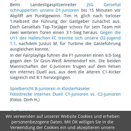
Beim Landesligaspitzenreiter
JSG Geiseltal
schnupperten unsere D1-Junioren
bis 15 Minuten vor
Abpfiff am Punktgewinn. Tim H. glich nach torloser
1.Halbzeit die Führung der Gastgeber zunächst aus.
Doch Geiseltals Top-Torjäger schoss für sein Team mit
zwei weiteren Toren einen 3:1-Sieg heraus.
Gegen die
U11 des Halleschen FC trennte sich unsere D2-Jugend
1:1
, nachdem Justus M. für Turbine die Gästeführung
ausgleichen konnte.
In der Fairplayliga fuhren die F1-Junioren einen 6:0-Sieg
gegen den SV Grün-Weiß Ammendorf ein. Die beiden
Mannschaften der C-Junioren trugen auf dem Felsen
ein internes Duell aus, aus dem die älteren C1-Kicker
siegreich mit 8:1 hervorgingen.
Spielbericht B-Junioren in Klosterhäseler
Fotostrecke internes Duell C1-Junioren vs. C2-Junioren
(Fotos: Dinh H.)
Zurück
Wir verwenden auf unserer Website Cookies und erheben
personenbezogene Daten. Mit OK willigen Sie in die
Copyright © 2020 Turbine Halle e.V.
Verwendung der Cookies ein und akzeptieren unsere