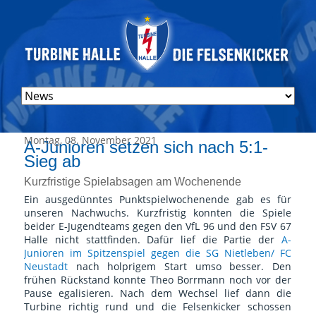
Navigation
überspringen
Montag, 08. November 2021
A-Junioren setzen sich nach 5:1-
Sieg ab
Kurzfristige Spielabsagen am Wochenende
Ein ausgedünntes Punktspielwochenende gab es für
unseren Nachwuchs. Kurzfristig konnten die Spiele
beider E-Jugendteams gegen den VfL 96 und den FSV 67
Halle nicht stattfinden. Dafür lief die Partie der
A-
Junioren im Spitzenspiel gegen die SG Nietleben/ FC
Neustadt
nach holprigem Start umso besser. Den
frühen Rückstand konnte Theo Borrmann noch vor der
Pause egalisieren. Nach dem Wechsel lief dann die
Turbine richtig rund und die Felsenkicker schossen