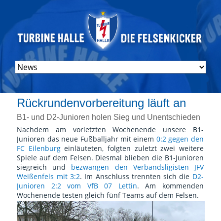
Navigation
überspringen
Dienstag, 25. Januar 2022
Rückrundenvorbereitung läuft an
B1- und D2-Junioren holen Sieg und Unentschieden
Nachdem am vorletzten Wochenende unsere B1-
Junioren das neue Fußballjahr mit einem
0:2 gegen den
FC Eilenburg
einläuteten, folgten zuletzt zwei weitere
Spiele auf dem Felsen. Diesmal blieben die B1-Junioren
siegreich und
bezwangen den Verbandsligisten JFV
Weißenfels mit 3:2
. Im Anschluss trennten sich die
D2-
Junioren 2:2 vom VfB 07 Lettin
. Am kommenden
Wochenende testen gleich fünf Teams auf dem Felsen.