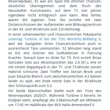
Reservepokals. Es war ein Spiel mit etlichen Chancen,
deutlicher Überlegenheit und dem Fluch des
Neustädter Kunstrasens, auf dem T2 seit Jahren
irgendwie nicht erfolgreich sein kann. Was fehlte,
waren die eigenen Tore. Die erzielte mit zwei
Distanzschüssen der Außenseiter vom Bildungszentrum
in der 43. und 49.Minute zum 2:0-Heimsieg.
In einer sehenswerten und chancenreichen Pokalpartie
unterlag Turbine III bei der TSG Wörmlitz-Böllberg II
,
weil die Gastgeber ihren Chancenreichtum auch in
ausreichend Tore ummünzten. 52 Minuten lang stand
es 0:0, ehe Greiner die Südhallenser in Führung
brachte. Danach kam es dicke für T3: Erst erzielt Brian
Gonzales Soto aus Abseitsposition das 2:0 (61.), ehe er
mit einem Doppelpack in der 71. und 73.Minute seinen
Hattrick schnürte. Zwei Treffer von Dorian Brock und
Juan Eduardo Blanch zum zwischenzeitlichen 4:2 kamen
leider zu spät. Am Ende setzte Soto in der 89.Minute
den Schlusspunkt zum 5:2.
Für beide Mannschaften bleibt noch der Trost des
Reservepokals 2020/21. Während Turbine II bereits im
Endpiel steht, empfängt die 3.Mannschaft am Mittwoch
um 17:45 im Halbfinale den BSV Halle-Ammendorf II.