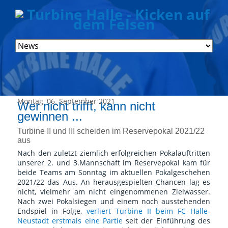
Navigation
überspringen
Montag, 06. September 2021
Wer nicht trifft, kann nicht
gewinnen ...
Turbine II und III scheiden im Reservepokal 2021/22
aus
Nach den zuletzt ziemlich erfolgreichen Pokalauftritten
unserer 2. und 3.Mannschaft im Reservepokal kam für
beide Teams am Sonntag im aktuellen Pokalgeschehen
2021/22 das Aus. An herausgespielten Chancen lag es
nicht, vielmehr am nicht eingenommenen Zielwasser.
Nach zwei Pokalsiegen und einem noch ausstehenden
Endspiel in Folge,
verliert Turbine II beim FC Halle-
Neustadt erstmals eine Partie
seit der Einführung des