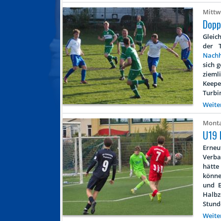
Mittwo
Dopp
Gleic
der 
Nachh
sich 
zieml
Keepe
Turbin
Weite
Monta
U19 
Erneu
Verba
hätte
könne
und E
Halbz
Stunde
Weite