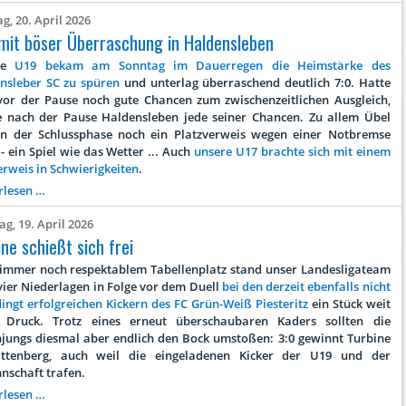
für
g, 20. April 2026
E-
mit böser Überraschung in Haldensleben
und
F-
re
U19 bekam am Sonntag im Dauerregen die Heimstärke des
Junioren
nsleber SC zu spüren
und unterlag überraschend deutlich 7:0. Hatte
am
or der Pause noch gute Chancen zum zwischenzeitlichen Ausgleich,
27.Juni
e nach der Pause Haldensleben jede seiner Chancen. Zu allem Übel
n der Schlussphase noch ein Platzverweis wegen einer Notbremse
- ein Spiel wie das Wetter ... Auch
unsere U17 brachte sich mit einem
erweis in Schwierigkeiten
.
U19
rlesen …
mit
g, 19. April 2026
böser
ne schießt sich frei
Überraschung
in
 immer noch respektablem Tabellenplatz stand unser Landesligateam
Haldensleben
vier Niederlagen in Folge vor dem Duell
bei den derzeit ebenfalls nicht
ingt erfolgreichen Kickern des FC Grün-Weiß Piesteritz
ein Stück weit
 Druck. Trotz eines erneut überschaubaren Kaders sollten die
njungs diesmal aber endlich den Bock umstoßen: 3:0 gewinnt Turbine
ttenberg, auch weil die eingeladenen Kicker der U19 und der
nschaft trafen.
Turbine
rlesen …