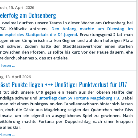
schießt
ch, 15. April 2026
sich
elerfolg am Ochsenberg
frei
h zweimal durften unsere Teams in dieser Woche am Ochsenberg bei
TSG Kröllwitz antreten.
Den Anfang machte am Dienstag im
olespiel des Stadtpokals die D1-Jugend
. Erwartungsgemäß tat man
gegen einen kämpferisch starken Gegner und auf dem holprigen Platz
ich schwer. Zudem hatte der Stadtklassevertreter einen starken
r zwischen den Pfosten. Es sollte bis kurz vor der Pause dauern, ehe
e durch Johannes S. das 0:1 erzielte.
Doppelerfolg
rlesen …
am
g, 13. April 2026
Ochsenberg
lässt Punkte liegen +++ Unnötiger Punktverlust für U17
t tut sich unsere U19 gegen ein Team aus der oberen Hälfte der
ndsliga schwer und
unterliegt dem SV Fortuna Magdeburg 1:3
. Dabei
 man mit einem Punktgewinn den Tabellennachbarn hinter sich lassen
n, doch die Gäste aus Magdeburg zeigten das Quäntchen mehr Biss
insatz, um ein eigentlich ausgeglichenes Spiel zu gewinnen. Nach
eitführung machte Fortuna per Doppelschlag nach einer knappen
 alles klar.
U19
rlesen …