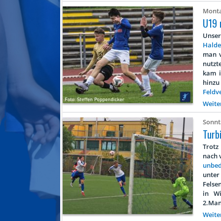
Monta
U19 
Unse
Halde
man v
nutzt
kam i
hinzu 
Feldv
Weite
Sonnta
Turbi
Trotz
nach 
unbed
unter
Felse
in Wi
2.Man
Weite