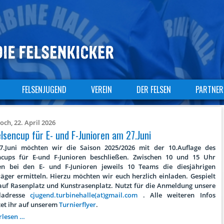
FELSENJUGEND
VEREIN
DER FELSEN
PARTNER
ch, 22. April 2026
elsencup für E- und F-Junioren am 27.Juni
.Juni möchten wir die Saison 2025/2026 mit der 10.Auflage des
ncups für E-und F-Junioren beschließen. Zwischen 10 und 15 Uhr
n bei den E- und F-Junioren jeweils 10 Teams die diesjährigen
träger ermitteln. Hierzu möchten wir euch herzlich einladen. Gespielt
auf Rasenplatz und Kunstrasenplatz. Nutzt für die Anmeldung unsere
iladresse
cjugend.turbinehalle(at)gmail.com
. Alle weiteren Infos
tet ihr auf unserem
Turnierflyer
.
10.Felsencup
rlesen …