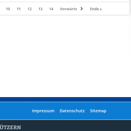
lässt
Punkte
10
11
12
13
14
Vorwärts
Ende »
liegen
+++
Unnötiger
Punktverlust
für
U17
Navigation
Impressum
Datenschutz
Sitemap
überspringen