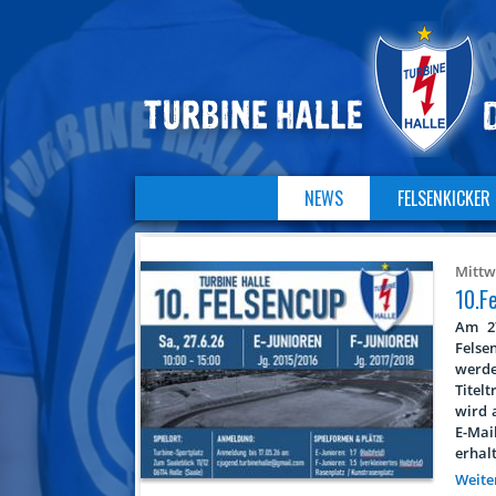
NAVIGATION
NEWS
FELSENKICKER
ÜBERSPRINGEN
Navigation
überspringen
Mittwo
10.F
Am 27
Felse
werde
Titel
wird 
E-Ma
erhal
Weite