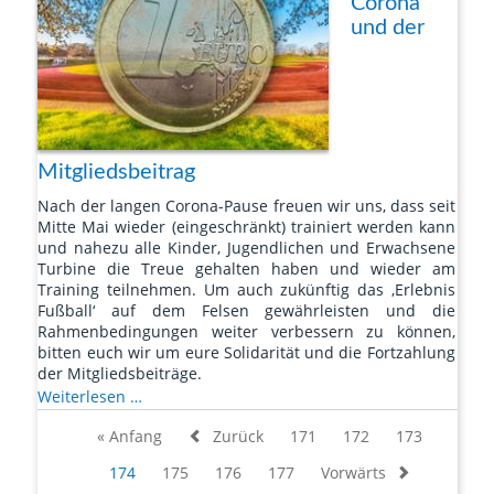
Corona
und der
Mitgliedsbeitrag
Nach der langen Corona-Pause freuen wir uns, dass seit
Mitte Mai wieder (eingeschränkt) trainiert werden kann
und nahezu alle Kinder, Jugendlichen und Erwachsene
Turbine die Treue gehalten haben und wieder am
Training teilnehmen. Um auch zukünftig das ‚Erlebnis
Fußball‘ auf dem Felsen gewährleisten und die
Rahmenbedingungen weiter verbessern zu können,
bitten euch wir um eure Solidarität und die Fortzahlung
der Mitgliedsbeiträge.
Corona
Weiterlesen …
und
« Anfang
Zurück
171
172
173
der
Mitgliedsbeitrag
174
175
176
177
Vorwärts