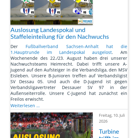
Auslosung Landespokal und
Staffeleinteilung für den Nachwuchs
Der
Fußballverband Sachsen-Anhalt hat die
1.Hauptrunde im Landespokal ausgelost
. Am
Wochenende des 22./23. August haben drei unserer
Nachwuchsteams Heimrecht. Dabei trifft unsere A-
Jugend auf den Aufsteiger in die Verbandsliga, den MSV
Eisleben. Unsere B-Junioren treffen auf Verbandsligist
SV Dessau 05. Und auch die D-Jugend ist gegen
Verbandsligavertreter Dessauer SV 97 in der
Außenseiterrolle. Unsere C-Jugend hat zunächst ein
Freilos erwischt.
Auslosung
Weiterlesen …
Landespokal
Freitag, 10. Juli
und
2026
Staffeleinteilung
für
Turbine
den