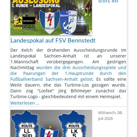
trifft im
Nachwuchs
Landespokal auf FSV Bennstedt
Der Kelch der drohenden Ausscheidungsrunde im
Landespokal Sachsen-Anhalt ist an unserer
1.Mannschaft vorübergegangen. Am gestrigen
Nachmittag
wurden die drei Ausscheidungsspiele und
die Paarungen der 1.Hauptrunde durch den
Fußballverband Sachsen-Anhalt gelost
. Es sollte eine
Weile dauern, ehe das Turbine-Los gezogen wurde.
Dann zog "Losfee" Jörg Bihlmeyer zunächst das
Turbine-Logo - gleichbedeutend mit einem Heimspiel.
Turbine
Weiterlesen …
trifft
Mittwoch, 08.
im
Juli 2026
Landespokal
auf
FSV