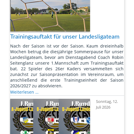
Trainingsauftakt für unser Landesligateam
Nach der Saison ist vor der Saison. Kaum dreieinhalb
Wochen betrug die diesjährige Sommerpause für unser
Landesligateam, bevor am Dienstagabend Coach Robin
Seitenglanz unsere 1.Mannschaft zum Trainingsauftakt
bat. 22 Spieler des 26er Kaders versammelten sich
zunächst zur Saisonpräsentation im Vereinsraum, um
anschließend die erste Trainingseinheit der Saison
2026/2027 zu absolvieren.
Trainingsauftakt
Weiterlesen …
für
Sonntag, 12.
unser
Juli 2026
Landesligateam