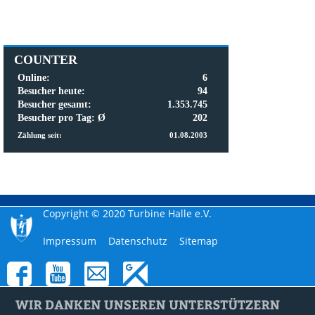
COUNTER
Online:
6
Besucher heute:
94
Besucher gesamt:
1.353.745
Besucher pro Tag: Ø
202
Zählung seit:
01.08.2003
Copyright © 2020 Turbine Halle e.V.
Navigation
Impressum
Datenschutz
Sitemap
überspringen