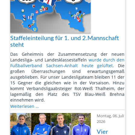
Bennstedt
Staffeleinteilung für 1. und 2.Mannschaft
steht
Das Geheimnis der Zusammensetzung der neuen
Landesliga- und Landesklassestaffeln
wurde durch den
Fußballverband Sachsen-Anhalt heute gelüftet
. Die
großen Überraschungen sind erwartungsgemäß
ausgeblieben. Für unser Landesligateam bleiben 11 der
15 Gegner die gleichen wie in der Vorsaison. Hinzu
kommt Verbandsligaabsteiger Rot-Weiß Thalheim, der
lagemäßig den Platz des TSV Blau-Weiß Brehna
einnehmen wird.
Staffeleinteilung
Weiterlesen …
für
Montag, 06. Juli
1.
2026
und
2.Mannschaft
Vier
steht