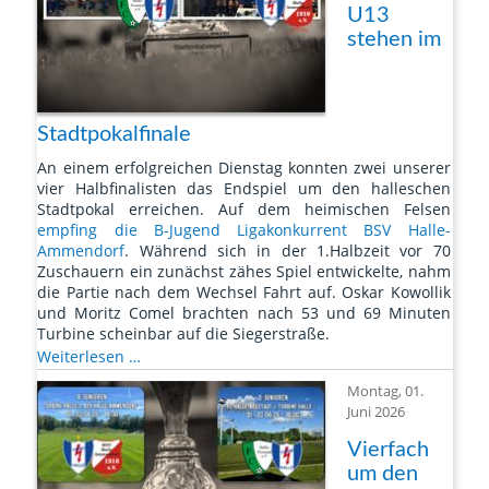
U13
stehen im
Stadtpokalfinale
An einem erfolgreichen Dienstag konnten zwei unserer
vier Halbfinalisten das Endspiel um den halleschen
Stadtpokal erreichen. Auf dem heimischen Felsen
empfing die B-Jugend Ligakonkurrent BSV Halle-
Ammendorf
. Während sich in der 1.Halbzeit vor 70
Zuschauern ein zunächst zähes Spiel entwickelte, nahm
die Partie nach dem Wechsel Fahrt auf. Oskar Kowollik
und Moritz Comel brachten nach 53 und 69 Minuten
Turbine scheinbar auf die Siegerstraße.
Turbines
Weiterlesen …
U17
Montag, 01.
und
Juni 2026
U13
stehen
Vierfach
im
um den
Stadtpokalfinale