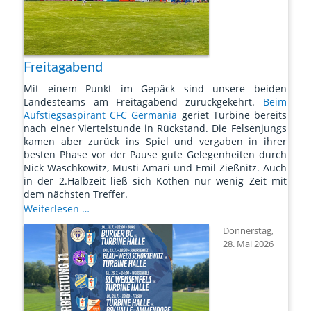
Freitagabend
Mit einem Punkt im Gepäck sind unsere beiden
Landesteams am Freitagabend zurückgekehrt.
Beim
Aufstiegsaspirant CFC Germania
geriet Turbine bereits
nach einer Viertelstunde in Rückstand. Die Felsenjungs
kamen aber zurück ins Spiel und vergaben in ihrer
besten Phase vor der Pause gute Gelegenheiten durch
Nick Waschkowitz, Musti Amari und Emil Zießnitz. Auch
in der 2.Halbzeit ließ sich Köthen nur wenig Zeit mit
dem nächsten Treffer.
Ein
Weiterlesen …
Punkt
Donnerstag,
am
28. Mai 2026
Freitagabend