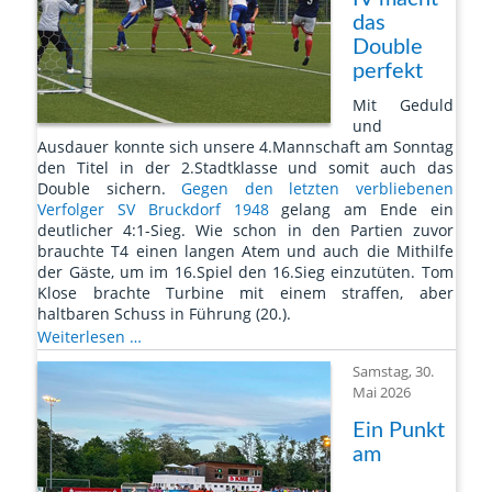
das
Double
perfekt
Mit Geduld
und
Ausdauer konnte sich unsere 4.Mannschaft am Sonntag
den Titel in der 2.Stadtklasse und somit auch das
Double sichern.
Gegen den letzten verbliebenen
Verfolger SV Bruckdorf 1948
gelang am Ende ein
deutlicher 4:1-Sieg. Wie schon in den Partien zuvor
brauchte T4 einen langen Atem und auch die Mithilfe
der Gäste, um im 16.Spiel den 16.Sieg einzutüten. Tom
Klose brachte Turbine mit einem straffen, aber
haltbaren Schuss in Führung (20.).
Turbine
Weiterlesen …
IV
Samstag, 30.
macht
Mai 2026
das
Double
Ein Punkt
perfekt
am