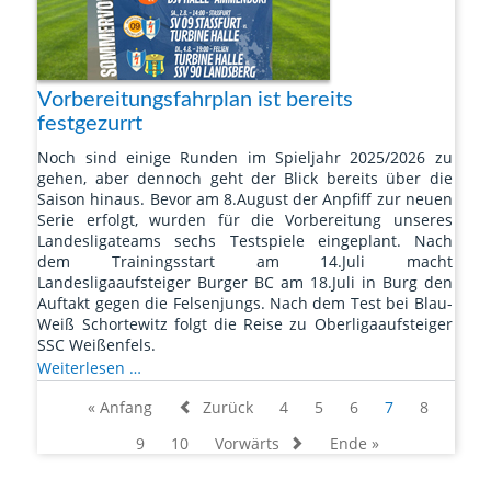
Vorbereitungsfahrplan ist bereits
festgezurrt
Noch sind einige Runden im Spieljahr 2025/2026 zu
gehen, aber dennoch geht der Blick bereits über die
Saison hinaus. Bevor am 8.August der Anpfiff zur neuen
Serie erfolgt, wurden für die Vorbereitung unseres
Landesligateams sechs Testspiele eingeplant. Nach
dem Trainingsstart am 14.Juli macht
Landesligaaufsteiger Burger BC am 18.Juli in Burg den
Auftakt gegen die Felsenjungs. Nach dem Test bei Blau-
Weiß Schortewitz folgt die Reise zu Oberligaaufsteiger
SSC Weißenfels.
Vorbereitungsfahrplan
Weiterlesen …
ist
« Anfang
Zurück
4
5
6
7
8
bereits
festgezurrt
9
10
Vorwärts
Ende »