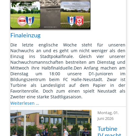
Finaleinzug
Die letzte englische Woche steht für unseren
Nachwuchs an und es geht um nicht weniger als den
Einzug ins Stadtpokalfinale. Gleich vier unserer
Nachwuchsmannschaften bestreiten am Dienstag und
Mittwoch ihre Halbfinalduelle.Den Anfang machen am
Dienstag um 18:00 unsere D1-Junioren im
Bildungszentrum beim FC Halle-Neustadt. Zwar ist
Turbine als Landesligist auf dem Papier in der
Favoritenrolle. Doch zum einen spielt Neustadt als
Zweiter eine starke Stadtligasaison.
Vierfach
Weiterlesen …
um
Montag, 01.
den
Juni 2026
Finaleinzug
Turbine
IV macht